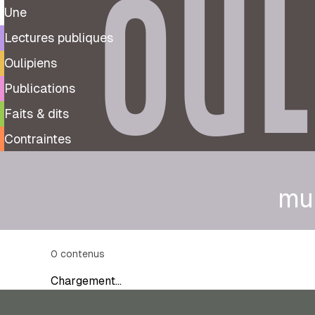
OUL
Une
Lectures publiques
Oulipiens
Publications
Faits & dits
Contraintes
mu
0
contenus
Chargement…