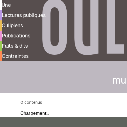
OUL
Une
Lectures publiques
Oulipiens
Publications
Faits & dits
Contraintes
mu
0
contenus
Chargement…