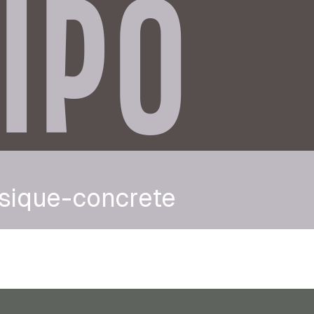
IPO
sique-concrete