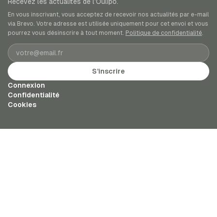
Recevez les actualités de l’Oulipo.
En vous inscrivant, vous acceptez de recevoir nos actualités par e-mail
via Brevo. Votre adresse est utilisée uniquement pour cet envoi et vous
pourrez vous désinscrire à tout moment.
Politique de confidentialité
.
Adresse e-mail
S’inscrire
Connexion
Confidentialité
Cookies