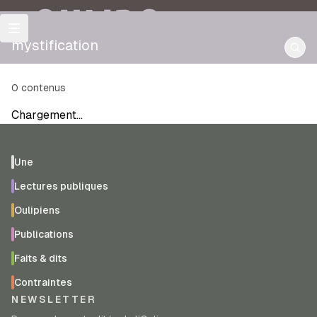
OULIPO
mystification
0
contenus
Chargement…
Une
Lectures publiques
Oulipiens
Publications
Faits & dits
Contraintes
NEWSLETTER