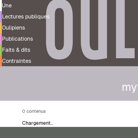
OUL
Une
Lectures publiques
Oulipiens
Publications
Faits & dits
Contraintes
my
0
contenus
Chargement…