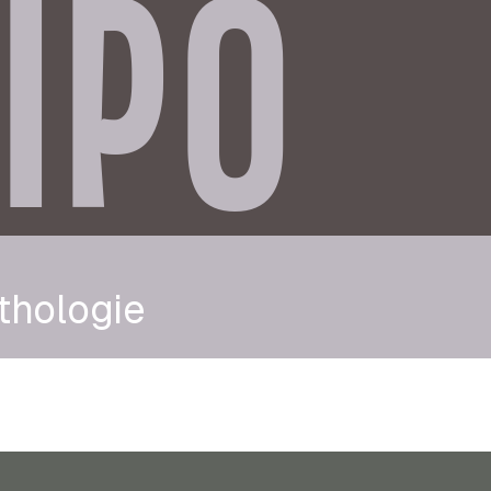
IPO
thologie