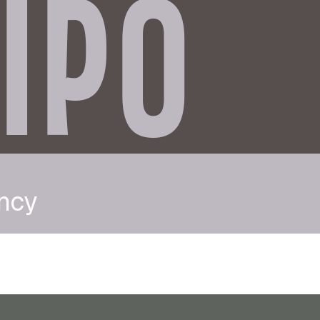
IPO
ncy