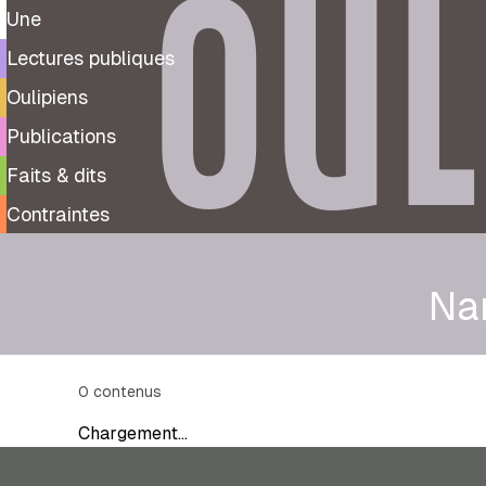
OUL
Une
Lectures publiques
Oulipiens
Publications
Faits & dits
Contraintes
Na
0
contenus
Chargement…