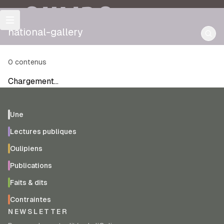
OULIPO
national-gallery
0
contenus
Chargement…
Une
Lectures publiques
Oulipiens
Publications
Faits & dits
Contraintes
NEWSLETTER