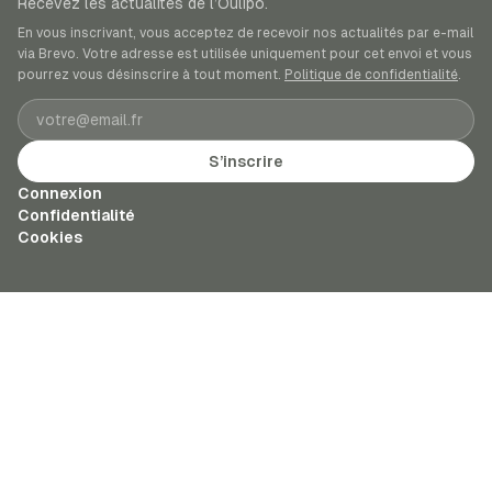
Recevez les actualités de l’Oulipo.
En vous inscrivant, vous acceptez de recevoir nos actualités par e-mail
via Brevo. Votre adresse est utilisée uniquement pour cet envoi et vous
pourrez vous désinscrire à tout moment.
Politique de confidentialité
.
Adresse e-mail
S’inscrire
Connexion
Confidentialité
Cookies