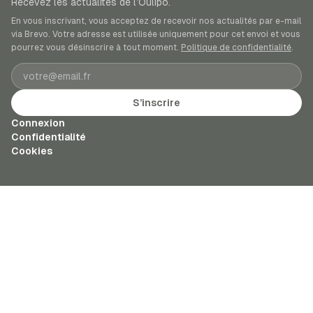
Recevez les actualités de l’Oulipo.
En vous inscrivant, vous acceptez de recevoir nos actualités par e-mail
via Brevo. Votre adresse est utilisée uniquement pour cet envoi et vous
pourrez vous désinscrire à tout moment.
Politique de confidentialité
.
Adresse e-mail
S’inscrire
Connexion
Confidentialité
Cookies