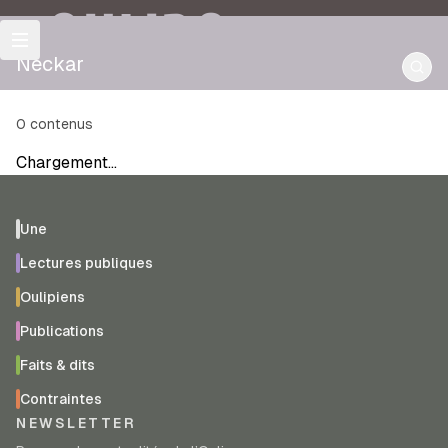
OULIPO
Neckar
0
contenus
Chargement…
Une
Lectures publiques
Oulipiens
Publications
Faits & dits
Contraintes
NEWSLETTER