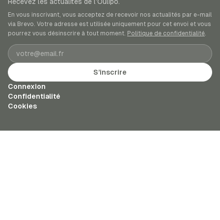
Recevez les actualités de l’Oulipo.
En vous inscrivant, vous acceptez de recevoir nos actualités par e-mail
via Brevo. Votre adresse est utilisée uniquement pour cet envoi et vous
pourrez vous désinscrire à tout moment.
Politique de confidentialité
.
Adresse e-mail
S’inscrire
Connexion
Confidentialité
Cookies