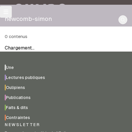
OULIPO
newcomb-simon
0
contenus
Chargement…
Une
Lectures publiques
Oulipiens
Publications
Faits & dits
Contraintes
NEWSLETTER