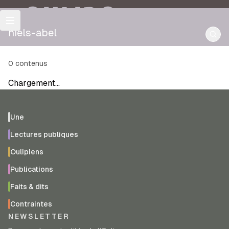
OULIPO
niels-abel
0
contenus
Chargement…
Une
Lectures publiques
Oulipiens
Publications
Faits & dits
Contraintes
NEWSLETTER