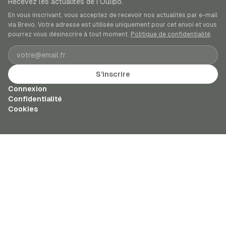
Recevez les actualités de l’Oulipo.
En vous inscrivant, vous acceptez de recevoir nos actualités par e-mail
via Brevo. Votre adresse est utilisée uniquement pour cet envoi et vous
pourrez vous désinscrire à tout moment.
Politique de confidentialité
.
Adresse e-mail
S’inscrire
Connexion
Confidentialité
Cookies