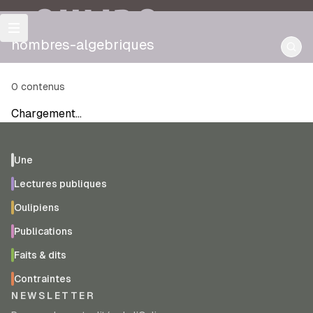
OULIPO
nombres-algebriques
0
contenus
Chargement…
Une
Lectures publiques
Oulipiens
Publications
Faits & dits
Contraintes
NEWSLETTER