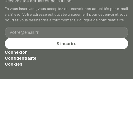
Recevez les actualités de l’Oulipo.
En vous inscrivant, vous acceptez de recevoir nos actualités par e-mail
via Brevo. Votre adresse est utilisée uniquement pour cet envoi et vous
pourrez vous désinscrire à tout moment.
Politique de confidentialité
.
Adresse e-mail
S’inscrire
Connexion
Confidentialité
Cookies