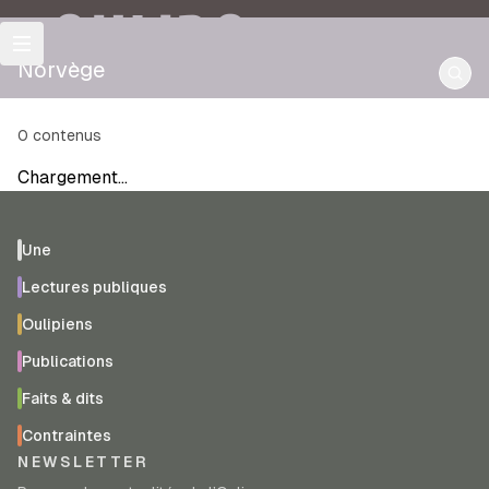
OULIPO
Norvège
0
contenus
Chargement…
Une
Lectures publiques
Oulipiens
Publications
Faits & dits
Contraintes
NEWSLETTER