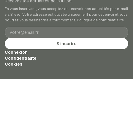
Recevez les actualités de l’Oulipo.
En vous inscrivant, vous acceptez de recevoir nos actualités par e-mail
via Brevo. Votre adresse est utilisée uniquement pour cet envoi et vous
pourrez vous désinscrire à tout moment.
Politique de confidentialité
.
Adresse e-mail
S’inscrire
Connexion
Confidentialité
Cookies