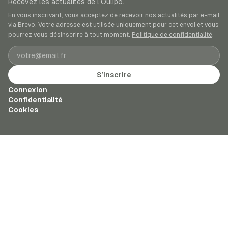
Recevez les actualités de l’Oulipo.
En vous inscrivant, vous acceptez de recevoir nos actualités par e-mail
via Brevo. Votre adresse est utilisée uniquement pour cet envoi et vous
pourrez vous désinscrire à tout moment.
Politique de confidentialité
.
Adresse e-mail
S’inscrire
Connexion
Confidentialité
Cookies