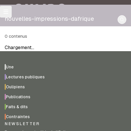
OULIPO
nouvelles-impressions-dafrique
0
contenus
Chargement…
Une
Lectures publiques
Oulipiens
Publications
Faits & dits
Contraintes
NEWSLETTER