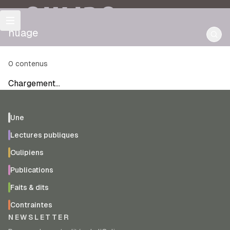
OULIPO
nuage
0
contenus
Chargement…
Une
Lectures publiques
Oulipiens
Publications
Faits & dits
Contraintes
NEWSLETTER