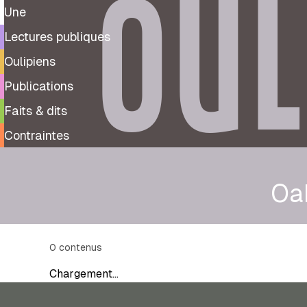
OUL
Une
Lectures publiques
Oulipiens
Publications
Faits & dits
Contraintes
Oa
0
contenus
Chargement…