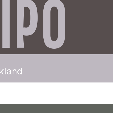
IPO
kland