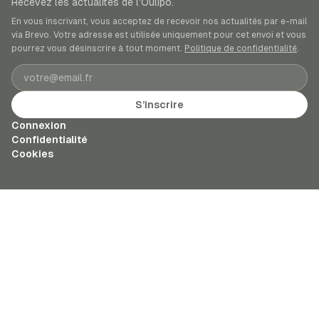
Recevez les actualités de l’Oulipo.
En vous inscrivant, vous acceptez de recevoir nos actualités par e-mail
via Brevo. Votre adresse est utilisée uniquement pour cet envoi et vous
pourrez vous désinscrire à tout moment.
Politique de confidentialité
.
Adresse e-mail
S’inscrire
Connexion
Confidentialité
Cookies