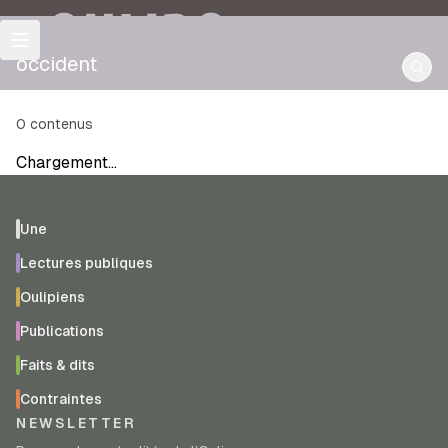
OULIPO
occident
0
contenus
Chargement…
Une
Lectures publiques
Oulipiens
Publications
Faits & dits
Contraintes
NEWSLETTER