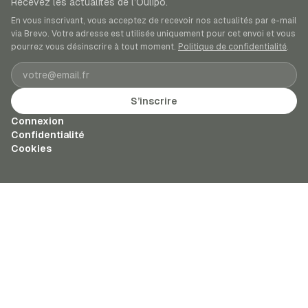
Recevez les actualités de l’Oulipo.
En vous inscrivant, vous acceptez de recevoir nos actualités par e-mail
via Brevo. Votre adresse est utilisée uniquement pour cet envoi et vous
pourrez vous désinscrire à tout moment.
Politique de confidentialité
.
Adresse e-mail
S’inscrire
Connexion
Confidentialité
Cookies