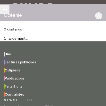
OULIPO
Océanie
0
contenus
Chargement…
Une
Lectures publiques
Oulipiens
Publications
Faits & dits
Contraintes
NEWSLETTER