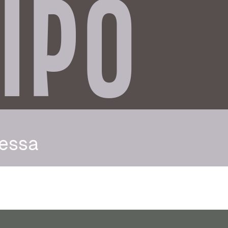
IPO
essa