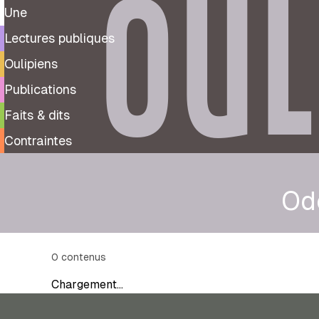
OUL
Une
Lectures publiques
Oulipiens
Publications
Faits & dits
Contraintes
Od
0
contenus
Chargement…