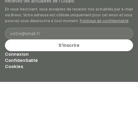
Recevez les actualités de l’Oulipo.
En vous inscrivant, vous acceptez de recevoir nos actualités par e-mail
via Brevo. Votre adresse est utilisée uniquement pour cet envoi et vous
pourrez vous désinscrire à tout moment.
Politique de confidentialité
.
Adresse e-mail
S’inscrire
Connexion
Confidentialité
Cookies