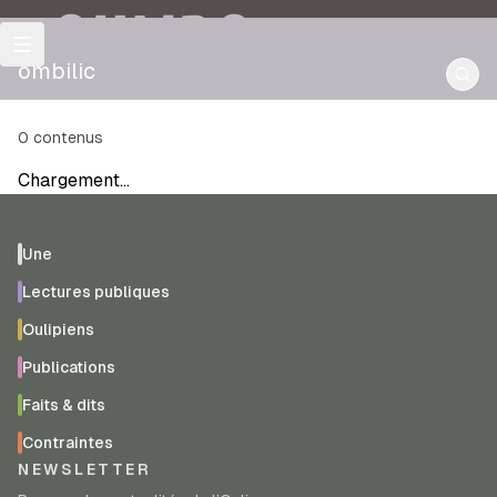
OULIPO
ombilic
0
contenus
Chargement…
Une
Lectures publiques
Oulipiens
Publications
Faits & dits
Contraintes
NEWSLETTER