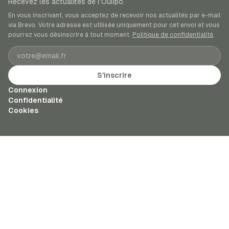
Recevez les actualités de l’Oulipo.
En vous inscrivant, vous acceptez de recevoir nos actualités par e-mail
via Brevo. Votre adresse est utilisée uniquement pour cet envoi et vous
pourrez vous désinscrire à tout moment.
Politique de confidentialité
.
Adresse e-mail
S’inscrire
Connexion
Confidentialité
Cookies