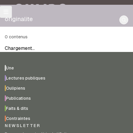
OULIPO
originalite
0
contenus
Chargement…
Une
Lectures publiques
Oulipiens
Publications
Faits & dits
Contraintes
NEWSLETTER