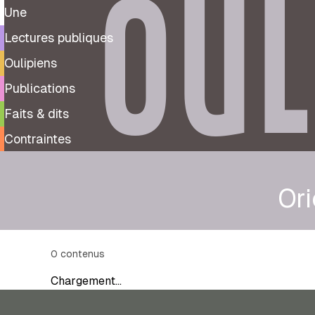
OUL
Une
Lectures publiques
Oulipiens
Publications
Faits & dits
Contraintes
Or
0
contenus
Chargement…