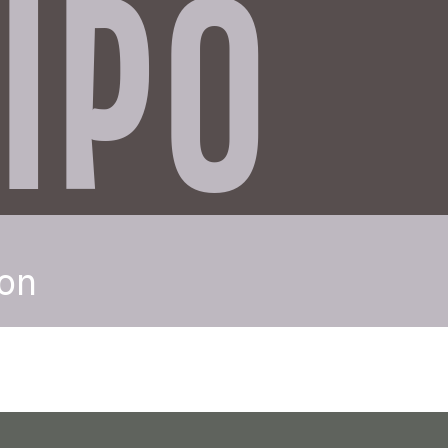
IPO
ion