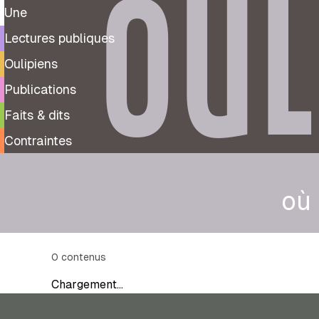
OUL
Une
Lectures publiques
Oulipiens
Publications
Faits & dits
Contraintes
où
0
contenus
Chargement…