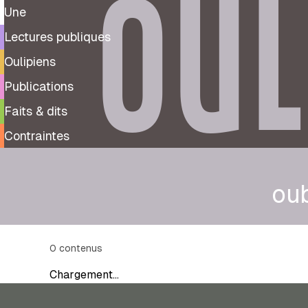
OUL
Une
Lectures publiques
Oulipiens
Publications
Faits & dits
Contraintes
ou
0
contenus
Chargement…