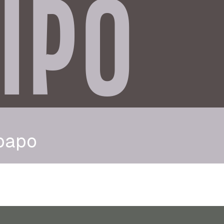
IPO
bapo