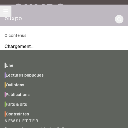
OULIPO
ouxpo
0
contenus
Chargement…
Une
Lectures publiques
Oulipiens
Publications
Faits & dits
Contraintes
NEWSLETTER