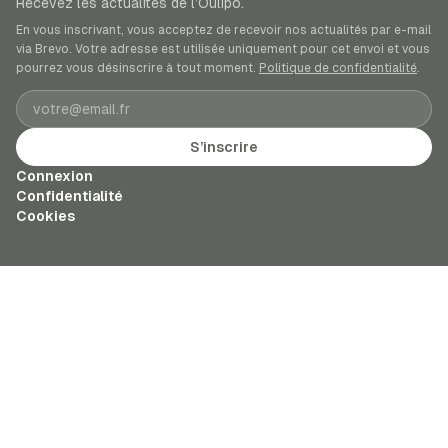
Recevez les actualités de l’Oulipo.
En vous inscrivant, vous acceptez de recevoir nos actualités par e-mail
via Brevo. Votre adresse est utilisée uniquement pour cet envoi et vous
pourrez vous désinscrire à tout moment.
Politique de confidentialité
.
Adresse e-mail
S’inscrire
Connexion
Confidentialité
Cookies