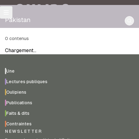
OULIPO
Pakistan
0
contenus
Chargement…
Une
Lectures publiques
Oulipiens
Publications
Faits & dits
Contraintes
NEWSLETTER