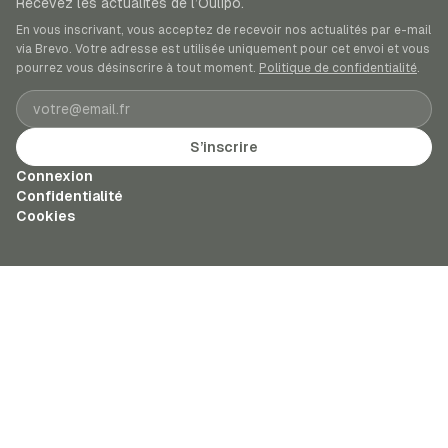
Recevez les actualités de l’Oulipo.
En vous inscrivant, vous acceptez de recevoir nos actualités par e-mail
via Brevo. Votre adresse est utilisée uniquement pour cet envoi et vous
pourrez vous désinscrire à tout moment.
Politique de confidentialité
.
Adresse e-mail
S’inscrire
Connexion
Confidentialité
Cookies