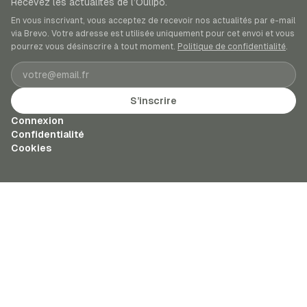
Recevez les actualités de l’Oulipo.
En vous inscrivant, vous acceptez de recevoir nos actualités par e-mail
via Brevo. Votre adresse est utilisée uniquement pour cet envoi et vous
pourrez vous désinscrire à tout moment.
Politique de confidentialité
.
Adresse e-mail
S’inscrire
Connexion
Confidentialité
Cookies