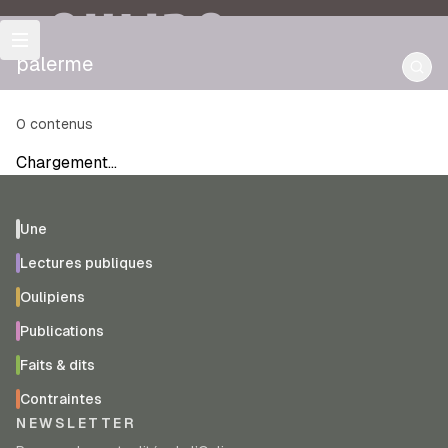
OULIPO
palerme
0
contenus
Chargement…
Une
Lectures publiques
Oulipiens
Publications
Faits & dits
Contraintes
NEWSLETTER