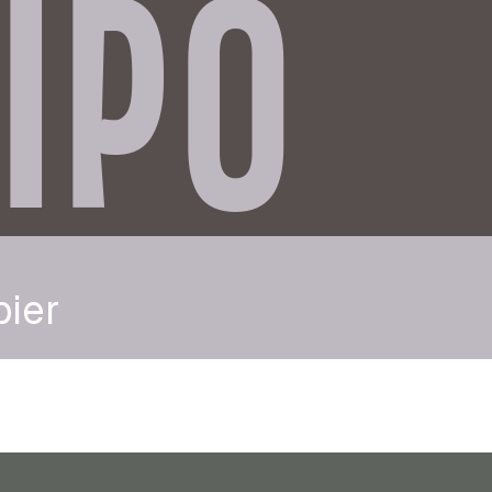
IPO
pier