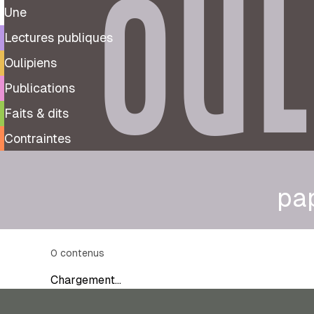
OUL
Une
Lectures publiques
Oulipiens
Publications
Faits & dits
Contraintes
pa
0
contenus
Chargement…