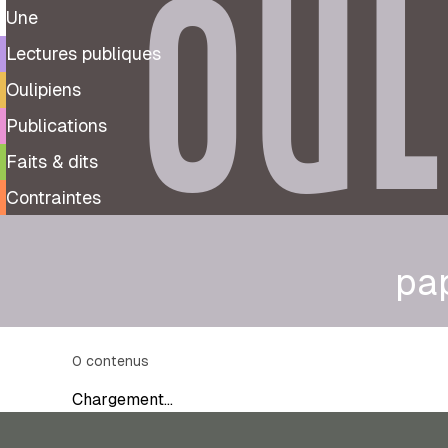
OUL
Une
Lectures publiques
Oulipiens
Publications
Faits & dits
Contraintes
pa
0
contenus
Chargement…