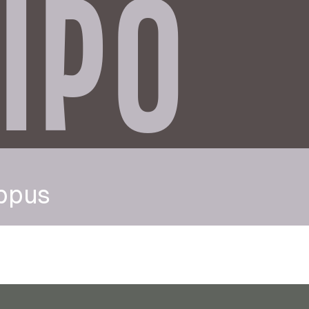
IPO
ppus