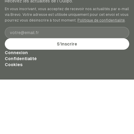
Recevez les actualités de l’Oulipo.
En vous inscrivant, vous acceptez de recevoir nos actualités par e-mail
via Brevo. Votre adresse est utilisée uniquement pour cet envoi et vous
pourrez vous désinscrire à tout moment.
Politique de confidentialité
.
Adresse e-mail
S’inscrire
Connexion
Confidentialité
Cookies