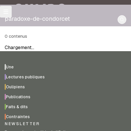
OULIPO
paradoxe-de-condorcet
0
contenus
Chargement…
Une
Lectures publiques
Oulipiens
Publications
Faits & dits
Contraintes
NEWSLETTER