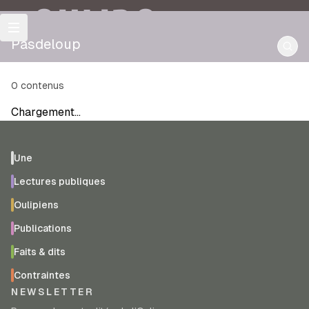
OULIPO
Pasdeloup
0
contenus
Chargement…
Une
Lectures publiques
Oulipiens
Publications
Faits & dits
Contraintes
NEWSLETTER