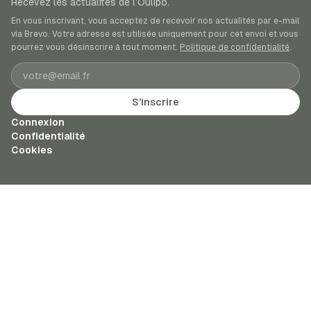
Recevez les actualités de l’Oulipo.
En vous inscrivant, vous acceptez de recevoir nos actualités par e-mail
via Brevo. Votre adresse est utilisée uniquement pour cet envoi et vous
pourrez vous désinscrire à tout moment.
Politique de confidentialité
.
Adresse e-mail
S’inscrire
Connexion
Confidentialité
Cookies