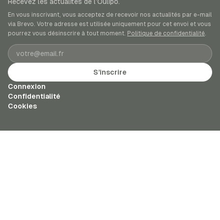
Recevez les actualités de l’Oulipo.
En vous inscrivant, vous acceptez de recevoir nos actualités par e-mail
via Brevo. Votre adresse est utilisée uniquement pour cet envoi et vous
pourrez vous désinscrire à tout moment.
Politique de confidentialité
.
Adresse e-mail
S’inscrire
Connexion
Confidentialité
Cookies