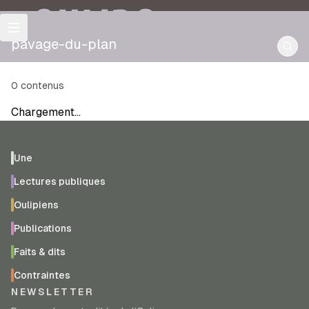
OULIPO
pavage-du-plan
0
contenus
Chargement…
Une
Lectures publiques
Oulipiens
Publications
Faits & dits
Contraintes
NEWSLETTER