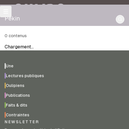
OULIPO
Pékin
0
contenus
Chargement…
Une
Lectures publiques
Oulipiens
Publications
Faits & dits
Contraintes
NEWSLETTER