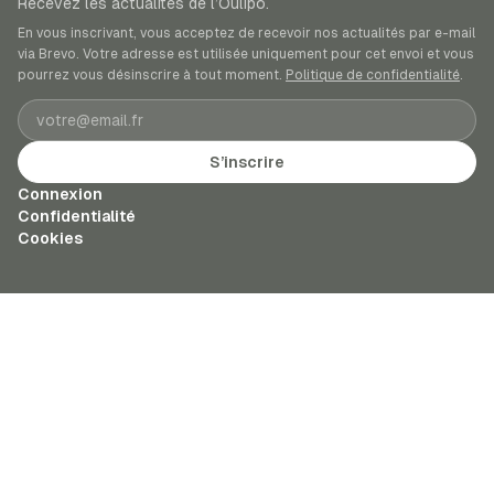
Recevez les actualités de l’Oulipo.
En vous inscrivant, vous acceptez de recevoir nos actualités par e-mail
via Brevo. Votre adresse est utilisée uniquement pour cet envoi et vous
pourrez vous désinscrire à tout moment.
Politique de confidentialité
.
Adresse e-mail
S’inscrire
Connexion
Confidentialité
Cookies