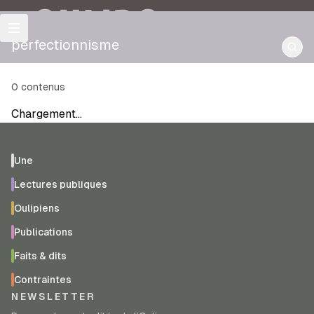
OULIPO
perfectionnisme
0
contenus
Chargement…
Une
Lectures publiques
Oulipiens
Publications
Faits & dits
Contraintes
NEWSLETTER