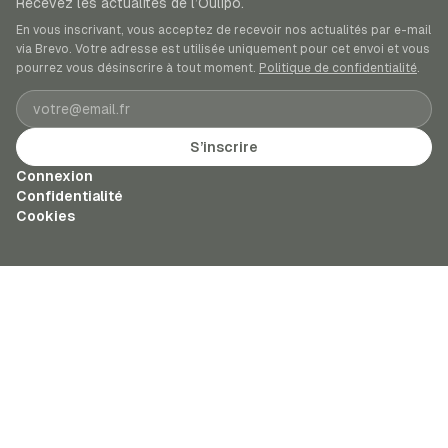
Recevez les actualités de l’Oulipo.
En vous inscrivant, vous acceptez de recevoir nos actualités par e-mail
via Brevo. Votre adresse est utilisée uniquement pour cet envoi et vous
pourrez vous désinscrire à tout moment.
Politique de confidentialité
.
Adresse e-mail
S’inscrire
Connexion
Confidentialité
Cookies