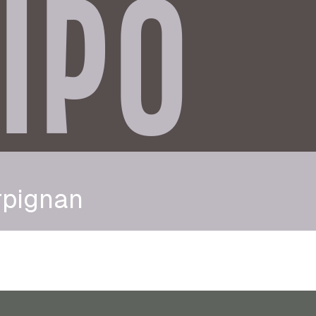
IPO
rpignan