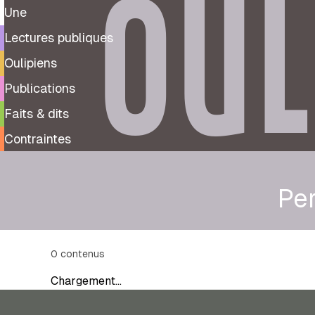
OUL
Une
Lectures publiques
Oulipiens
Publications
Faits & dits
Contraintes
Pe
0
contenus
Chargement…