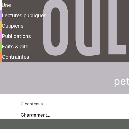
OUL
Une
Lectures publiques
Oulipiens
Publications
Faits & dits
Contraintes
pet
0
contenus
Chargement…