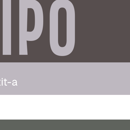
IPO
it-a