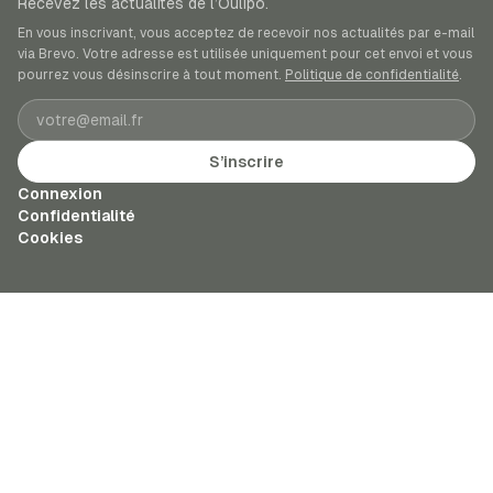
Recevez les actualités de l’Oulipo.
En vous inscrivant, vous acceptez de recevoir nos actualités par e-mail
via Brevo. Votre adresse est utilisée uniquement pour cet envoi et vous
pourrez vous désinscrire à tout moment.
Politique de confidentialité
.
Adresse e-mail
S’inscrire
Connexion
Confidentialité
Cookies