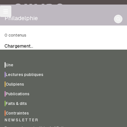
OULIPO
Philadelphie
0
contenus
Chargement…
Une
Lectures publiques
Oulipiens
Publications
Faits & dits
Contraintes
NEWSLETTER