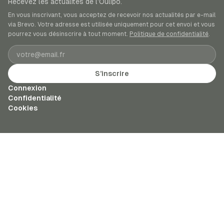
Recevez les actualités de l’Oulipo.
En vous inscrivant, vous acceptez de recevoir nos actualités par e-mail
via Brevo. Votre adresse est utilisée uniquement pour cet envoi et vous
pourrez vous désinscrire à tout moment.
Politique de confidentialité
.
Adresse e-mail
S’inscrire
Connexion
Confidentialité
Cookies