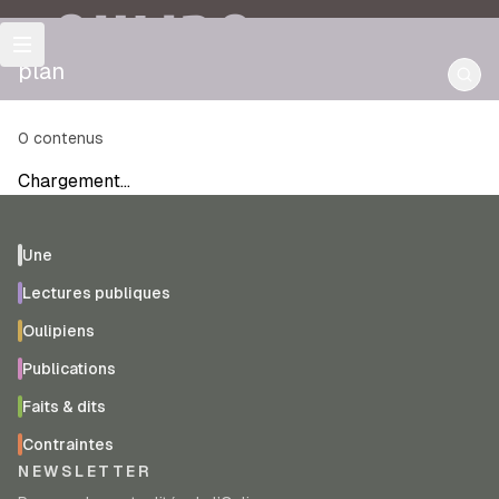
OULIPO
plan
0
contenus
Chargement…
Une
Lectures publiques
Oulipiens
Publications
Faits & dits
Contraintes
NEWSLETTER