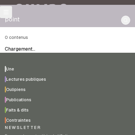
OULIPO
point
0
contenus
Chargement…
Une
Lectures publiques
Oulipiens
Publications
Faits & dits
Contraintes
NEWSLETTER