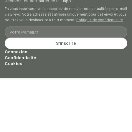
Recevez les actualités de l’Oulipo.
En vous inscrivant, vous acceptez de recevoir nos actualités par e-mail
via Brevo. Votre adresse est utilisée uniquement pour cet envoi et vous
pourrez vous désinscrire à tout moment.
Politique de confidentialité
.
Adresse e-mail
S’inscrire
Connexion
Confidentialité
Cookies