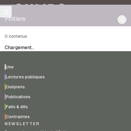
OULIPO
Poitiers
0
contenus
Chargement…
Une
Lectures publiques
Oulipiens
Publications
Faits & dits
Contraintes
NEWSLETTER