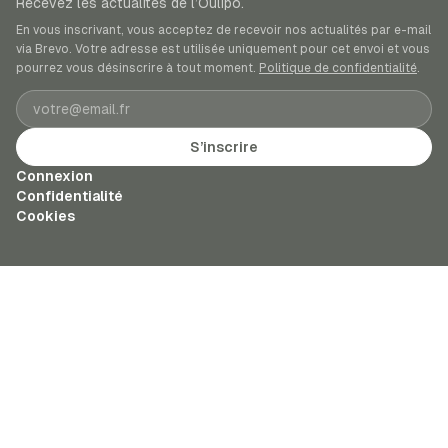
Recevez les actualités de l’Oulipo.
En vous inscrivant, vous acceptez de recevoir nos actualités par e-mail
via Brevo. Votre adresse est utilisée uniquement pour cet envoi et vous
pourrez vous désinscrire à tout moment.
Politique de confidentialité
.
Adresse e-mail
S’inscrire
Connexion
Confidentialité
Cookies