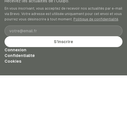
Recevez les actualités de l’Oulipo.
En vous inscrivant, vous acceptez de recevoir nos actualités par e-mail
via Brevo. Votre adresse est utilisée uniquement pour cet envoi et vous
pourrez vous désinscrire à tout moment.
Politique de confidentialité
.
Adresse e-mail
S’inscrire
Connexion
Confidentialité
Cookies