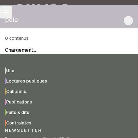
OULIPO
pôle
0
contenus
Chargement…
Une
Lectures publiques
Oulipiens
Publications
Faits & dits
Contraintes
NEWSLETTER