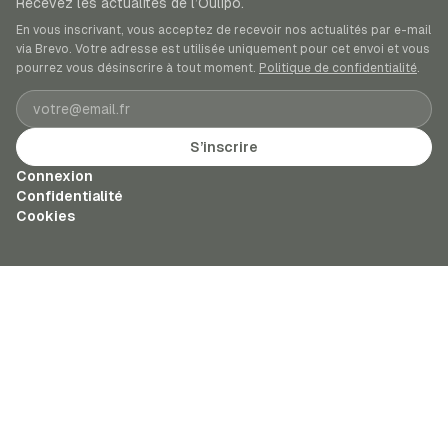
Recevez les actualités de l’Oulipo.
En vous inscrivant, vous acceptez de recevoir nos actualités par e-mail
via Brevo. Votre adresse est utilisée uniquement pour cet envoi et vous
pourrez vous désinscrire à tout moment.
Politique de confidentialité
.
Adresse e-mail
S’inscrire
Connexion
Confidentialité
Cookies