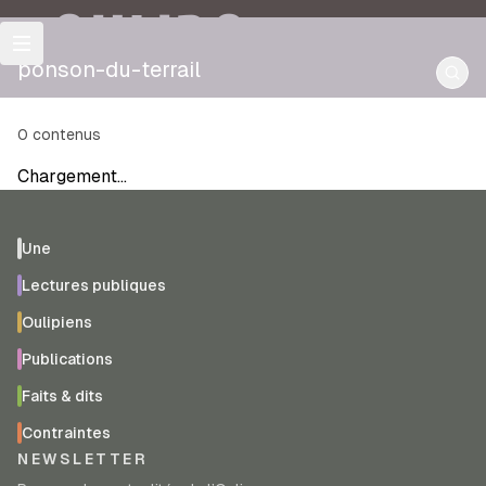
OULIPO
ponson-du-terrail
0
contenus
Chargement…
Une
Lectures publiques
Oulipiens
Publications
Faits & dits
Contraintes
NEWSLETTER