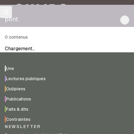
OULIPO
pont
0
contenus
Chargement…
Une
Lectures publiques
Oulipiens
Publications
Faits & dits
Contraintes
NEWSLETTER