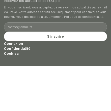
Recevez les actualités de l’Oulipo.
En vous inscrivant, vous acceptez de recevoir nos actualités par e-mail
via Brevo. Votre adresse est utilisée uniquement pour cet envoi et vous
pourrez vous désinscrire à tout moment.
Politique de confidentialité
.
Adresse e-mail
S’inscrire
Connexion
Confidentialité
Cookies