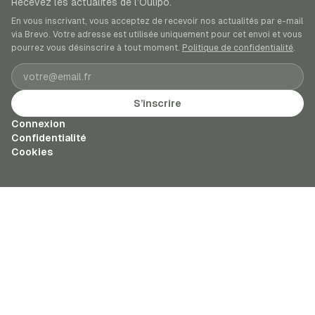
Recevez les actualités de l’Oulipo.
En vous inscrivant, vous acceptez de recevoir nos actualités par e-mail
via Brevo. Votre adresse est utilisée uniquement pour cet envoi et vous
pourrez vous désinscrire à tout moment.
Politique de confidentialité
.
Adresse e-mail
S’inscrire
Connexion
Confidentialité
Cookies