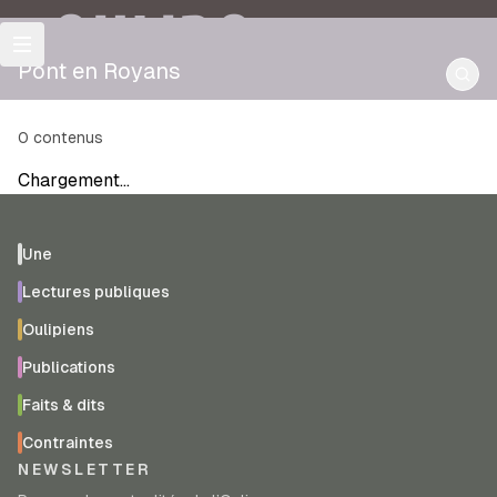
OULIPO
Pont en Royans
0
contenus
Chargement…
Une
Lectures publiques
Oulipiens
Publications
Faits & dits
Contraintes
NEWSLETTER