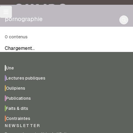
OULIPO
pornographie
0
contenus
Chargement…
Une
Lectures publiques
Oulipiens
Publications
Faits & dits
Contraintes
NEWSLETTER