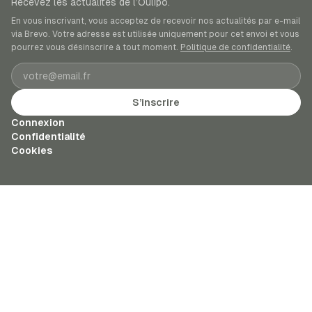
Recevez les actualités de l’Oulipo.
En vous inscrivant, vous acceptez de recevoir nos actualités par e-mail
via Brevo. Votre adresse est utilisée uniquement pour cet envoi et vous
pourrez vous désinscrire à tout moment.
Politique de confidentialité
.
Adresse e-mail
S’inscrire
Connexion
Confidentialité
Cookies