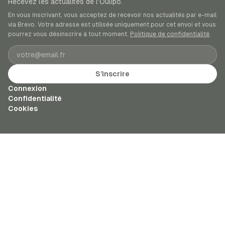
Recevez les actualités de l’Oulipo.
En vous inscrivant, vous acceptez de recevoir nos actualités par e-mail
via Brevo. Votre adresse est utilisée uniquement pour cet envoi et vous
pourrez vous désinscrire à tout moment.
Politique de confidentialité
.
Adresse e-mail
S’inscrire
Connexion
Confidentialité
Cookies