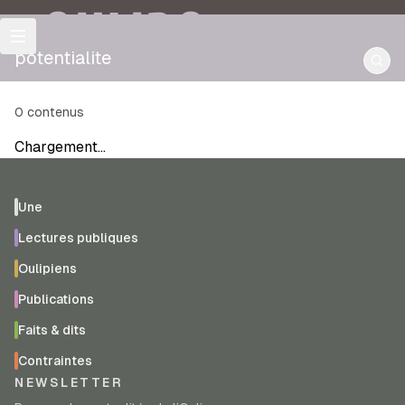
OULIPO
potentialite
0
contenus
Chargement…
Une
Lectures publiques
Oulipiens
Publications
Faits & dits
Contraintes
NEWSLETTER