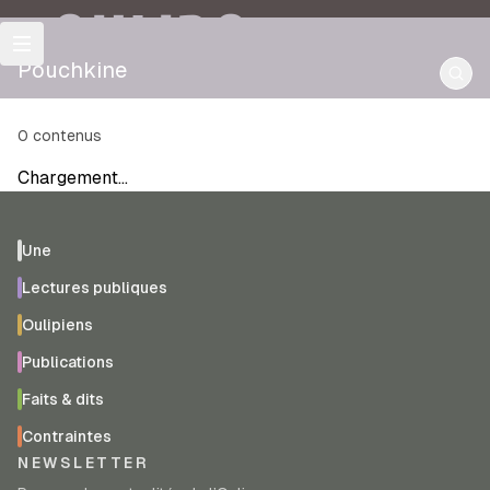
OULIPO
Pouchkine
0
contenus
Chargement…
Une
Lectures publiques
Oulipiens
Publications
Faits & dits
Contraintes
NEWSLETTER