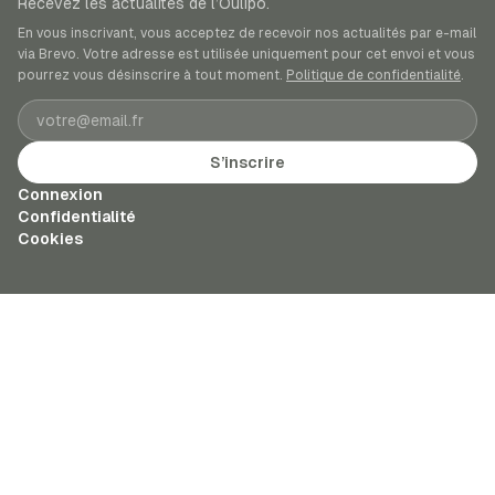
Recevez les actualités de l’Oulipo.
En vous inscrivant, vous acceptez de recevoir nos actualités par e-mail
via Brevo. Votre adresse est utilisée uniquement pour cet envoi et vous
pourrez vous désinscrire à tout moment.
Politique de confidentialité
.
Adresse e-mail
S’inscrire
Connexion
Confidentialité
Cookies