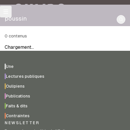
OULIPO
poussin
0
contenus
Chargement…
Une
Lectures publiques
Oulipiens
Publications
Faits & dits
Contraintes
NEWSLETTER