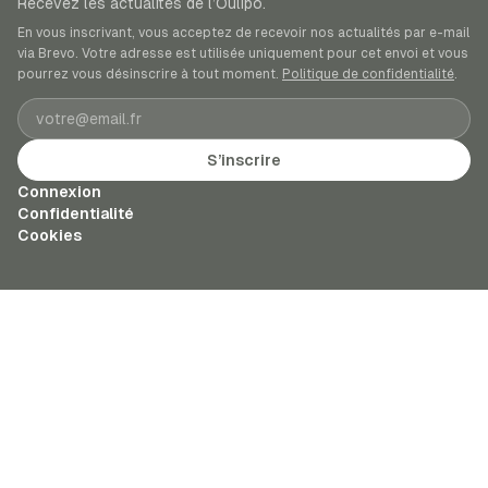
Recevez les actualités de l’Oulipo.
En vous inscrivant, vous acceptez de recevoir nos actualités par e-mail
via Brevo. Votre adresse est utilisée uniquement pour cet envoi et vous
pourrez vous désinscrire à tout moment.
Politique de confidentialité
.
Adresse e-mail
S’inscrire
Connexion
Confidentialité
Cookies