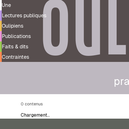
OUL
Une
Lectures publiques
Oulipiens
Publications
Faits & dits
Contraintes
pr
0
contenus
Chargement…