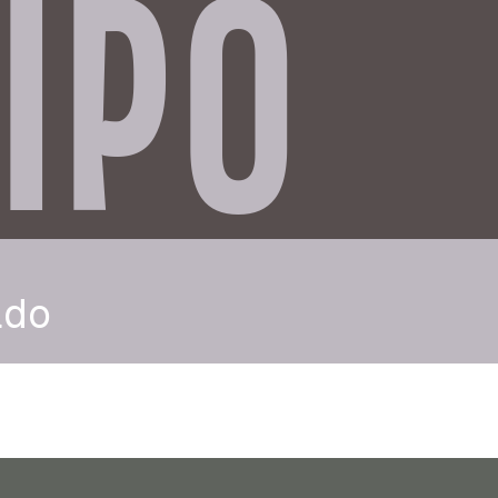
IPO
ado