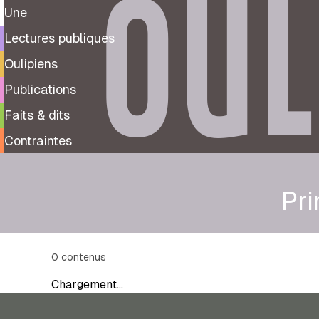
OUL
Une
Lectures publiques
Oulipiens
Publications
Faits & dits
Contraintes
Pr
0
contenus
Chargement…