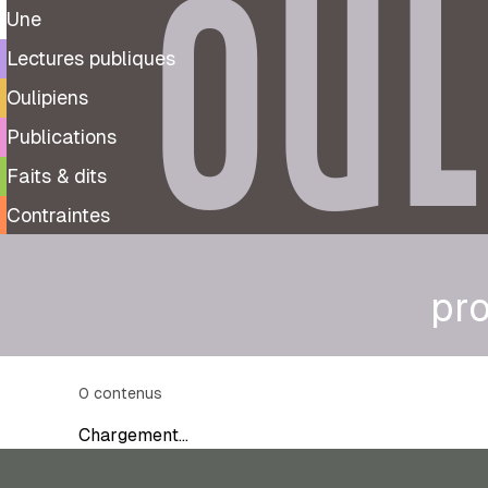
OUL
Une
Lectures publiques
Oulipiens
Publications
Faits & dits
Contraintes
pro
0
contenus
Chargement…