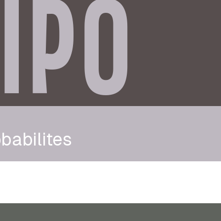
IPO
babilites