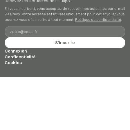
Recevez les actualités de l’Oulipo.
En vous inscrivant, vous acceptez de recevoir nos actualités par e-mail
via Brevo. Votre adresse est utilisée uniquement pour cet envoi et vous
pourrez vous désinscrire à tout moment.
Politique de confidentialité
.
Adresse e-mail
S’inscrire
Connexion
Confidentialité
Cookies