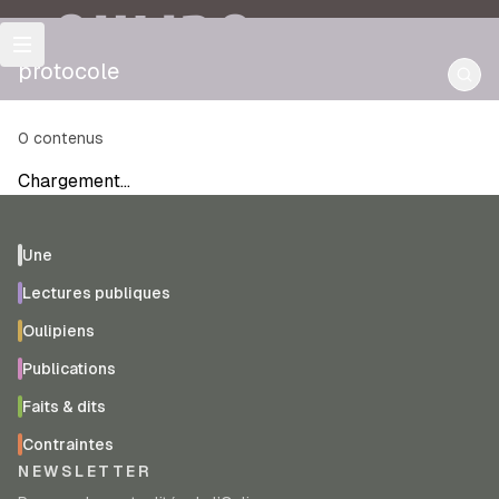
OULIPO
protocole
0
contenus
Chargement…
Une
Lectures publiques
Oulipiens
Publications
Faits & dits
Contraintes
NEWSLETTER